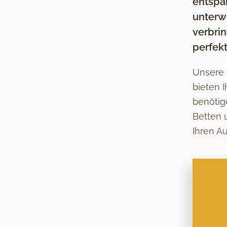
entspa
unterw
verbrin
perfek
Unsere 
bieten 
benötig
Betten 
Ihren A