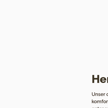
He
Unser 
komfort